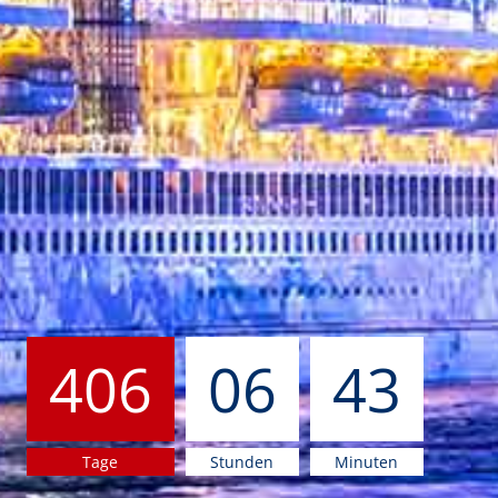
406
06
43
Tage
Stunden
Minuten