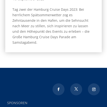
Tag zwei der Hamburg Cruise Days 2023: Bei
herrlichem Spätsommerwetter zog es
Zehntausende in den Hafen, um die Sehnsucht
nach Meer zu stillen, sich inspirieren zu lassen
und den Höhepunkt des Events zu erleben – die
Große Hamburg Cruise Days Parade am
Samstagabend.
SPONSOREN