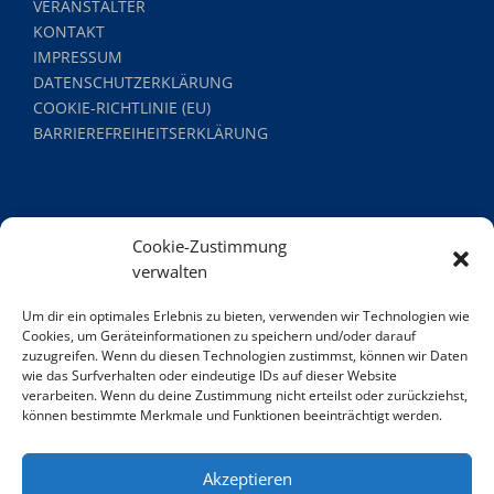
VERANSTALTER
KONTAKT
IMPRESSUM
DATENSCHUTZERKLÄRUNG
COOKIE-RICHTLINIE (EU)
BARRIEREFREIHEITSERKLÄRUNG
Cookie-Zustimmung
verwalten
Um dir ein optimales Erlebnis zu bieten, verwenden wir Technologien wie
Cookies, um Geräteinformationen zu speichern und/oder darauf
zuzugreifen. Wenn du diesen Technologien zustimmst, können wir Daten
wie das Surfverhalten oder eindeutige IDs auf dieser Website
HAMBURG TOURISMUS GMBH WEXSTRASSE 7 20355 H
verarbeiten. Wenn du deine Zustimmung nicht erteilst oder zurückziehst,
können bestimmte Merkmale und Funktionen beeinträchtigt werden.
AMBURG DEUTSCHLAND
Akzeptieren