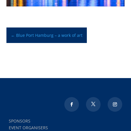
←
Blue Port Hamburg – a work of art
SPONSORS
EVENT ORGANISERS