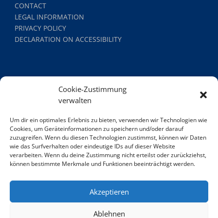
CONTACT
LEGAL INFORMATION
PRIVACY POLICY
DECLARATION ON ACCESSIBILITY
Cookie-Zustimmung
verwalten
Um dir ein optimales Erlebnis zu bieten, verwenden wir Technologien wie
Cookies, um Geräteinformationen zu speichern und/oder darauf
zuzugreifen. Wenn du diesen Technologien zustimmst, können wir Daten
wie das Surfverhalten oder eindeutige IDs auf dieser Website
HAMBURG TOURISMUS GMBH WEXSTRASSE 7 20355 H
verarbeiten. Wenn du deine Zustimmung nicht erteilst oder zurückziehst,
können bestimmte Merkmale und Funktionen beeinträchtigt werden.
AMBURG DEUTSCHLAND
Akzeptieren
Ablehnen