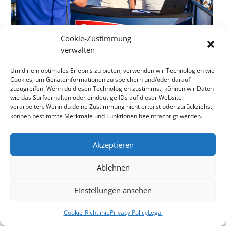
Cookie-Zustimmung
verwalten
Copyright: Hamburg Cruise Days / Thomas Panzau
Um dir ein optimales Erlebnis zu bieten, verwenden wir Technologien wie
Cookies, um Geräteinformationen zu speichern und/oder darauf
zuzugreifen. Wenn du diesen Technologien zustimmst, können wir Daten
wie das Surfverhalten oder eindeutige IDs auf dieser Website
verarbeiten. Wenn du deine Zustimmung nicht erteilst oder zurückziehst,
können bestimmte Merkmale und Funktionen beeinträchtigt werden.
Akzeptieren
Ablehnen
Einstellungen ansehen
Cookie-Richtlinie
Privacy Policy
Legal